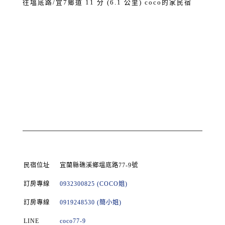
往塭底路/宜7鄉道 11 分 (6.1 公里) coco的家民宿
民宿位址
宜蘭縣礁溪鄉塭底路77-9號
訂房專線
0932300825 (COCO姐)
訂房專線
0919248530 (簡小姐)
LINE
coco77-9