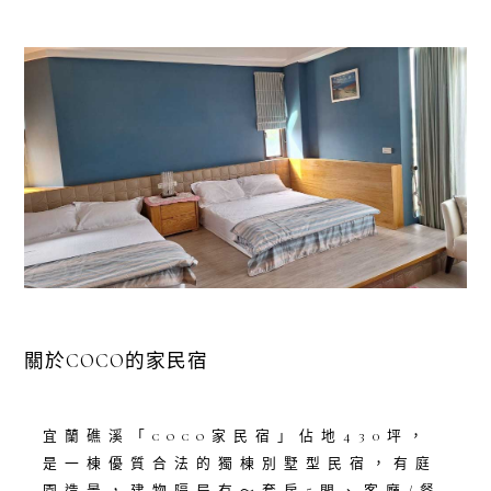
關於COCO的家民宿
宜蘭礁溪「coco家民宿」佔地430坪，
是一棟優質合法的獨棟別墅型民宿，有庭
園造景，建物隔局有～套房5間、客廳/餐